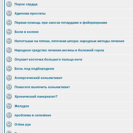
Порок сердца
Аденома простаты
Первая помощь при ожогах петардами и фейерверками
Боли в колене
Натоптыши на пятках, пяточная шпора: народные методы лечения
Народное средство лечения ангины и болезней горла
Опухает косточка большого пальца ноги
Боль под подбородком
Аллергический коньюктивит
Помогите вылечить коньюктивит
Хронический панкреатит?
Желудок
проблема в селезёнке
Отёки рук