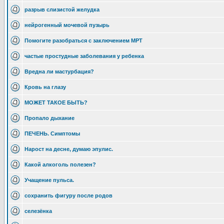
разрыв слизистой желудка
нейрогенный мочевой пузырь
Помогите разобраться с заключением МРТ
частые простудные заболевания у ребенка
Вредна ли мастурбация?
Кровь на глазу
МОЖЕТ ТАКОЕ БЫТЬ?
Пропало дыхание
ПЕЧЕНЬ. Симптомы
Нарост на десне, думаю эпулис.
Какой алкоголь полезен?
Учащение пульса.
сохранить фигуру после родов
селезёнка