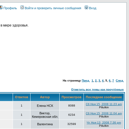
Профиль
Войти и проверить личные сообщения
Вход
в мире здоровья.
На страницу
Пред.
1
,
2
,
3
,
4
,
5
,
6
,
7
След.
Отметить все темы как прочтённые
Ответов
Автор
Просмотров
Последнее сообщение
Сб Ноя 15, 2008 11:23 am
1
Елена НСК
8088
Piliulkin
Виктор,
Сб Ноя 15, 2008 11:04 am
1
6234
Кемеровская обл.
Piliulkin
Чт Ноя 13, 2008 7:36 pm
1
Валентина
32599
Piliulkin