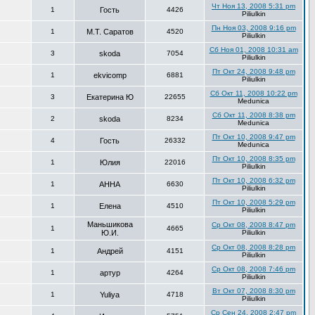
Чт Ноя 13, 2008 5:31 pm
1
Гость
4426
Piliulkin
Пн Ноя 03, 2008 9:16 pm
1
М.Т. Саратов
4520
Piliulkin
Сб Ноя 01, 2008 10:31 am
3
skoda
7054
Piliulkin
Пт Окт 24, 2008 9:48 pm
1
ekvicomp
6881
Piliulkin
Сб Окт 11, 2008 10:22 pm
3
Екатерина Ю
22655
Medunica
Сб Окт 11, 2008 8:38 pm
2
skoda
8234
Medunica
Пт Окт 10, 2008 9:47 pm
4
Гость
26332
Medunica
Пт Окт 10, 2008 8:35 pm
1
Юлия
22016
Piliulkin
Пт Окт 10, 2008 6:32 pm
1
АННА
6630
Piliulkin
Пт Окт 10, 2008 5:29 pm
1
Елена
4510
Piliulkin
Маньшикова
Ср Окт 08, 2008 8:47 pm
1
4665
Ю.И.
Piliulkin
Ср Окт 08, 2008 8:28 pm
1
Андрей
4151
Piliulkin
Ср Окт 08, 2008 7:46 pm
1
артур
4264
Piliulkin
Вт Окт 07, 2008 8:30 pm
1
Yuliya
4718
Piliulkin
Ср Сен 24, 2008 2:47 pm