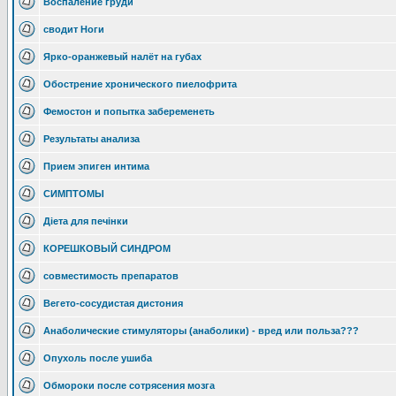
Воспаление груди
сводит Ноги
Ярко-оранжевый налёт на губах
Обострение хронического пиелофрита
Фемостон и попытка забеременеть
Результаты анализа
Прием эпиген интима
СИМПТОМЫ
Діета для печінки
КОРЕШКОВЫЙ СИНДРОМ
совместимость препаратов
Вегето-сосудистая дистония
Анаболические стимуляторы (анаболики) - вред или польза???
Опухоль после ушиба
Обмороки после сотрясения мозга