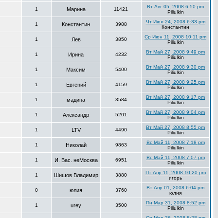
Вт Авг 05, 2008 6:50 pm
1
Марина
11421
Piliulkin
Чт Июл 24, 2008 6:33 pm
1
Константин
3988
Константин
Ср Июн 11, 2008 10:11 pm
1
Лев
3850
Piliulkin
Вт Май 27, 2008 9:49 pm
1
Ирина
4232
Piliulkin
Вт Май 27, 2008 9:30 pm
1
Максим
5400
Piliulkin
Вт Май 27, 2008 9:25 pm
1
Евгений
4159
Piliulkin
Вт Май 27, 2008 9:17 pm
1
мадина
3584
Piliulkin
Вт Май 27, 2008 9:04 pm
1
Александр
5201
Piliulkin
Вт Май 27, 2008 8:55 pm
1
LTV
4490
Piliulkin
Вс Май 11, 2008 7:18 pm
1
Николай
9863
Piliulkin
Вс Май 11, 2008 7:07 pm
1
И. Вас. неМосква
6951
Piliulkin
Пт Апр 11, 2008 10:20 pm
1
Шишов Владимир
3880
игорь
Вт Апр 01, 2008 6:04 pm
0
юлия
3760
юлия
Пн Мар 31, 2008 8:52 pm
1
urey
3500
Piliulkin
Ср Мар 26, 2008 8:28 pm