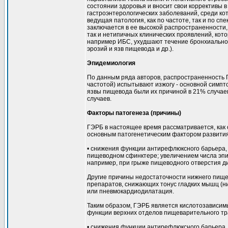
состоянии здоровья и вносит свои коррективы 
гастроэнтерологических заболеваний, среди к
ведущая патология, как по частоте, так и по 
заключается в ее высокой распространенности,
так и нетипичных клинических проявлений, кот
например ИБС, ухудшают течение бронхиально
эрозий и язв пищевода и др.).
Эпидемиология
По данным ряда авторов, распространенность 
частотой) испытывают изжогу - основной симп
язвы пищевода были их причиной в 21% случаев
случаев.
Факторы патогенеза (причины)
ГЭРБ в настоящее время рассматривается, как 
основным патогенетическим фактором развития 
• снижения функции антирефлюксного барьера,
пищеводном сфинктере; увеличением числа эпиз
например, при грыже пищеводного отверстия 
Другие причины недостаточности нижнего пище
препаратов, снижающих тонус гладких мышц (н
или пневмокардиодилатация.
Таким образом, ГЭРБ является кислотозависи
функции верхних отделов пищеварительного тра
• снижения функции антирефлюксного барьера,