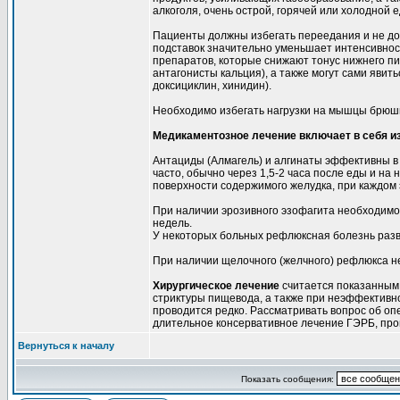
алкоголя, очень острой, горячей или холодной 
Пациенты должны избегать переедания и не дол
подставок значительно уменьшает интенсивно
препаратов, которые снижают тонус нижнего п
антагонисты кальция), а также могут сами яви
доксициклин, хинидин).
Необходимо избегать нагрузки на мышцы брюшно
Медикаментозное лечение включает в себя и
Антациды (Алмагель) и алгинаты эффективны в
часто, обычно через 1,5-2 часа после еды и на
поверхности содержимого желудка, при каждом
При наличии эрозивного эзофагита необходимо
недель.
У некоторых больных рефлюксная болезнь разв
При наличии щелочного (желчного) рефлюкса 
Хирургическое лечение
считается показанным 
стриктуры пищевода, а также при неэффективн
проводится редко. Рассматривать вопрос об оп
длительное консервативное лечение ГЭРБ, про
Вернуться к началу
Показать сообщения: