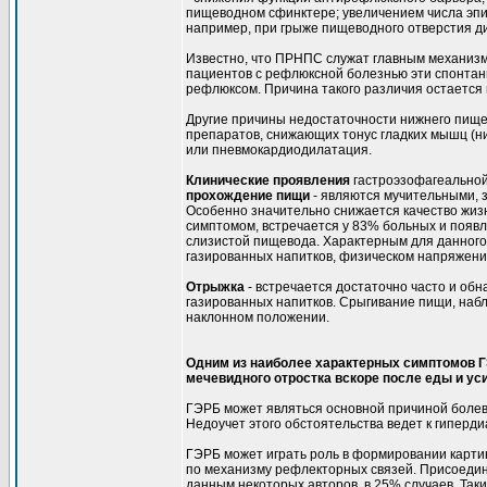
пищеводном сфинктере; увеличением числа эпиз
например, при грыже пищеводного отверстия 
Известно, что ПРНПС служат главным механизмо
пациентов с рефлюксной болезнью эти спонтан
рефлюксом. Причина такого различия остается 
Другие причины недостаточности нижнего пище
препаратов, снижающих тонус гладких мышц (н
или пневмокардиодилатация.
Клинические проявления
гастроэзофагеально
прохождение пищи
- являются мучительными, 
Особенно значительно снижается качество жиз
симптомом, встречается у 83% больных и появл
слизистой пищевода. Характерным для данного 
газированных напитков, физическом напряжении
Отрыжка
- встречается достаточно часто и об
газированных напитков. Срыгивание пищи, наб
наклонном положении.
Одним из наиболее характерных симптомов Г
мечевидного отростка вскоре после еды и у
ГЭРБ может являться основной причиной болев
Недоучет этого обстоятельства ведет к гиперд
ГЭРБ может играть роль в формировании картин
по механизму рефлекторных связей. Присоедин
данным некоторых авторов, в 25% случаев. Так