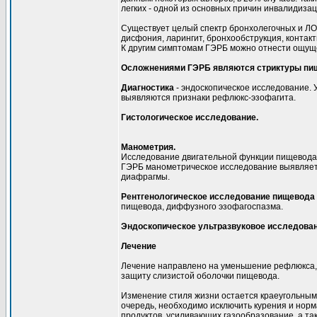
легких - одной из основных причин инвалидизац
Существует целый спектр бронхолегочных и ЛО
дисфония, ларингит, бронхообструкция, контакт
К другим симптомам ГЭРБ можно отнести ощущен
Осложнениями ГЭРБ являются стриктуры пище
Диагностика
- эндоскопическое исследование. 
выявляются признаки рефлюкс-эзофагита.
Гистологическое исследование.
Манометрия.
Исследование двигательной функции пищевода 
ГЭРБ манометрическое исследование выявляет
диафрагмы.
Рентгенологическое исследование пищевода
пищевода, диффузного эзофагоспазма.
Эндоскопическое ультразвуковое исследова
Лечение
Лечение направлено на уменьшение рефлюкса,
защиту слизистой оболочки пищевода.
Изменение стиля жизни остается краеугольным
очередь, необходимо исключить курения и норм
продуктов, усиливающих газообразование, а та