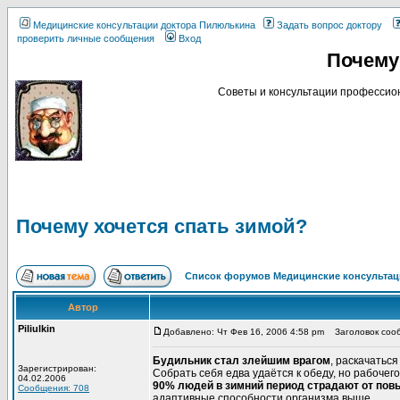
Медицинские консультации доктора Пилюлькина
Задать вопрос доктору
проверить личные сообщения
Вход
Почему
Советы и консультации профессион
Почему хочется спать зимой?
Список форумов Медицинские консультац
Автор
Piliulkin
Добавлено: Чт Фев 16, 2006 4:58 pm
Заголовок сооб
Будильник стал злейшим врагом
, раскачатьс
Зарегистрирован:
Собрать себя едва удаётся к обеду, но рабочего
04.02.2006
90% людей в зимний период страдают от по
Сообщения: 708
адаптивные способности организма выше.