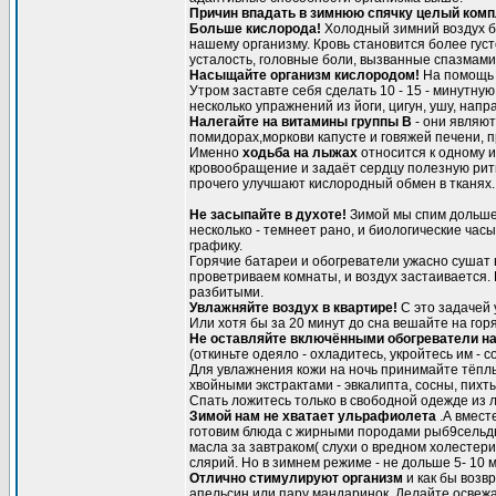
Причин впадать в зимнюю спячку целый ком
Больше кислорода!
Холодный зимний воздух бо
нашему организму. Кровь становится более густ
усталость, головные боли, вызванные спазмами 
Насыщайте организм кислородом!
На помощь 
Утром заставте себя сделать 10 - 15 - минутн
несколько упражнений из йоги, цигун, ушу, нап
Налегайте на витамины группы В
- они являют
помидорах,моркови капусте и говяжей печени, п
Именно
ходьба на лыжах
относится к одному 
кровообращение и задаёт сердцу полезную ритм
прочего улучшают кислородный обмен в тканях.
Не засыпайте в духоте!
Зимой мы спим дольше,
несколько - темнеет рано, и биологические ча
графику.
Горячие батареи и обогреватели ужасно сушат 
проветриваем комнаты, и воздух застаивается. В
разбитыми.
Увлажняйте воздух в квартире!
С это задачей 
Или хотя бы за 20 минут до сна вешайте на го
Не оставляйте включёнными обогреватели н
(откиньте одеяло - охладитесь, укройтесь им - с
Для увлажнения кожи на ночь принимайте тёплые
хвойными экстрактами - эвкалипта, сосны, пихт
Спать ложитесь только в свободной одежде из л
Зимой нам не хватает ульрафиолета
.А вмест
готовим блюда с жирными породами рыб9сельдь,с
масла за завтраком( слухи о вредном холестер
слярий. Но в зимнем режиме - не дольше 5- 10 м
Отлично стимулируют организм
и как бы возв
апельсин или пару мандаринок. Делайте освежа