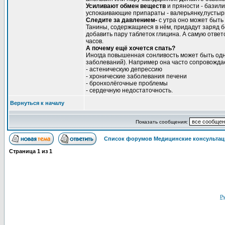
Усиливают обмен веществ
и пряности - базил
успокаивающие припараты - валерьянку,пустырни
Следите за давлением-
с утра оно может быть
Танины, содержащиеся в нём, придадут заряд б
добавить пару таблеток глицина. А самую отве
часов.
А почему ещё хочется спать?
Иногда повышенная сонливость может быть одни
заболеваний). Например она часто сопровожда
- астеническую депрессию
- хронические заболевания печени
- бронхолёгочные проблемы
- сердечную недостаточность.
Вернуться к началу
Показать сообщения:
Список форумов Медицинские консультац
Страница
1
из
1
Ру